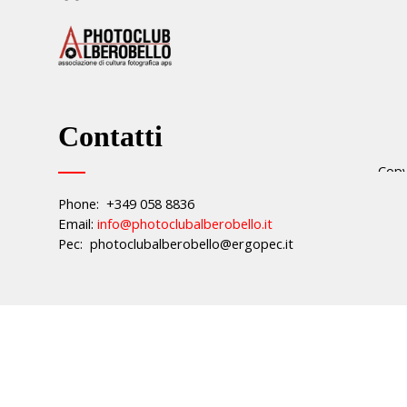
Contatti
Copy
.
Phone: +349 058 8836
Email:
info@photoclubalberobello.it
Pec: photoclubalberobello@ergopec.it
Torna ai contenuti