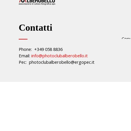
Contatti
Copy
.
Phone: +349 058 8836
Email:
info@photoclubalberobello.it
Pec: photoclubalberobello@ergopec.it
Torna ai contenuti