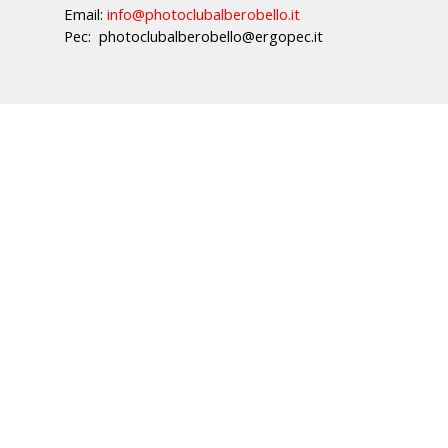
Email:
info@photoclubalberobello.it
Pec: photoclubalberobello@ergopec.it
Torna ai contenuti