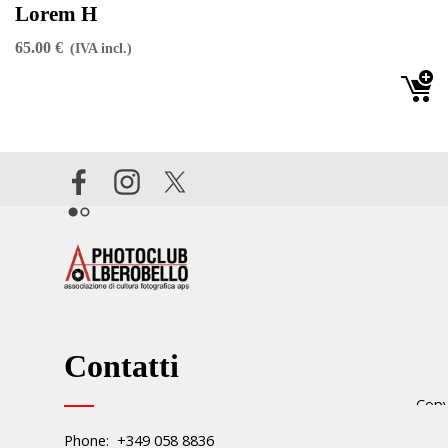
Lorem H
65.00 €
(IVA incl.)
Contatti
Copy
.
Phone: +349 058 8836