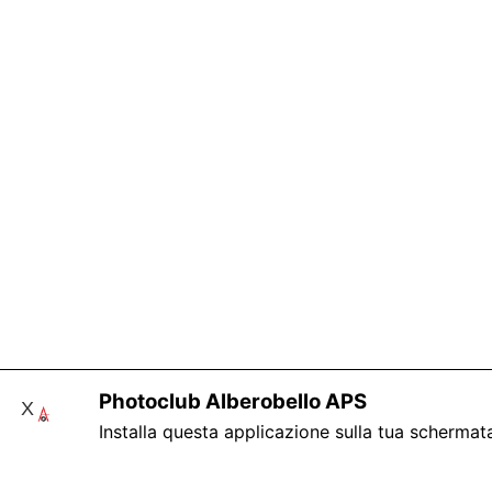
Photoclub Alberobello APS
X
Installa questa applicazione sulla tua schermat
Questo sito fa uso di Cookie, si prega di leggere l'informativa sul Tra