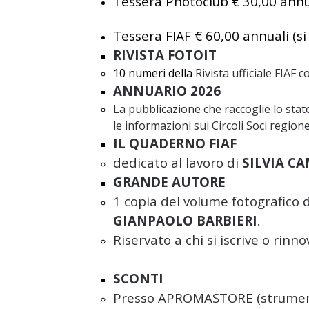
Tessera Photoclub € 30,00 annu
Tessera FIAF € 60,00 annuali (si 
RIVISTA FOTOIT
10 numeri della
Rivista ufficiale FIAF
co
ANNUARIO 2026
La pubblicazione che raccoglie lo stato
le informazioni sui Circoli Soci region
IL QUADERNO FIAF
dedicato al lavoro di
SILVIA C
GRANDE AUTORE
1 copia del volume fotografico
GIANPAOLO BARBIERI
.
Riservato a chi si iscrive o rinn
SCONTI
Presso
APROMASTORE
(strumen