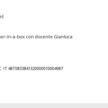
et
er-in-a-box
con docente Gianluca
C/C IT 48T0833841320000010004987