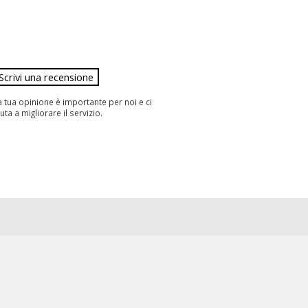
ti:
ti:
ti:
a tua opinione è importante per noi e ci
ti:
iuta a migliorare il servizio.
ti: