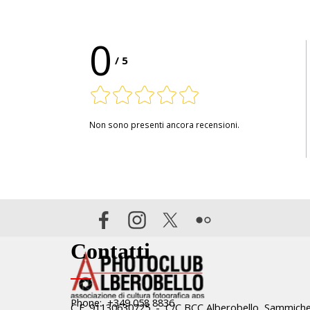
0
/
5
Non sono presenti ancora recensioni.
Contatti
Phone: +349 058 8836
C.F. 91130630725 - C/C BCC Alberobello, Sammiche